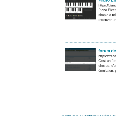
Piano Él
https://pian
Piano Électr
simple à ut
retrouver u
forum de
https://fred
C'est un fo
choses, c'es
émulation, 
© 2010-2026 LUDIKREATION CRÉATION 