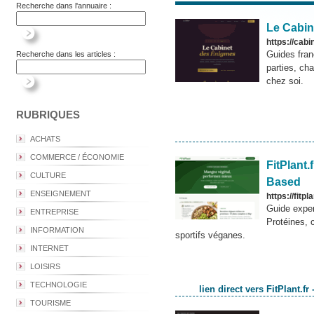
Recherche dans l'annuaire :
Le Cabin
https://cab
Guides fra
Recherche dans les articles :
parties, ch
chez soi.
RUBRIQUES
ACHATS
COMMERCE / ÉCONOMIE
FitPlant.
CULTURE
Based
ENSEIGNEMENT
https://fitpla
Guide exper
ENTREPRISE
Protéines, 
INFORMATION
sportifs véganes.
INTERNET
LOISIRS
TECHNOLOGIE
lien direct vers FitPlant.f
TOURISME