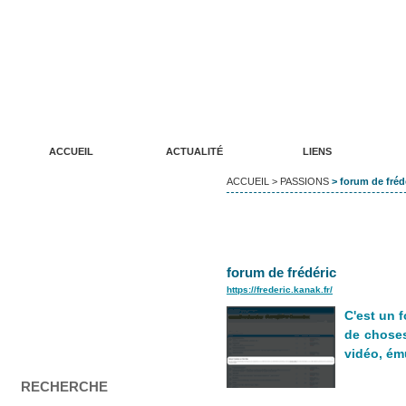
ANNUAIRE DE SITES WEB LUDIKREATION
Un annuaire de qualité pour vos sites internet
ACCUEIL
ACTUALITÉ
LIENS
ACCUEIL
>
PASSIONS
> forum de frédé
forum de frédéric
https://frederic.kanak.fr/
C'est un 
de choses,
vidéo, ém
RECHERCHE