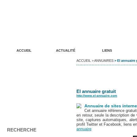
ANNUAIRE DE SITES WEB LUDIKREATION
Un annuaire de qualité pour vos sites internet
ACCUEIL
ACTUALITÉ
LIENS
ACCUEIL
>
ANNUAIRES
> El annuaire g
El annuaire gratuit
http://www.el-annuaire.com
Annuaire de sites internet
Cet annuaire référence gratuit
en retour, seule la description de
site, captures automatiques, aler
profil Twitter et Facebook, liens en
annuaire
RECHERCHE