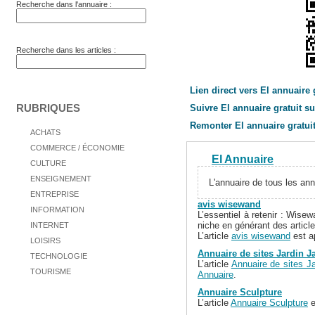
Recherche dans l'annuaire :
Recherche dans les articles :
Lien direct vers El annuaire 
RUBRIQUES
Suivre El annuaire gratuit su
Remonter El annuaire gratuit 
ACHATS
COMMERCE / ÉCONOMIE
El Annuaire
CULTURE
ENSEIGNEMENT
L'annuaire de tous les an
ENTREPRISE
avis wisewand
INFORMATION
L’essentiel à retenir : Wisew
niche en générant des articl
INTERNET
L’article
avis wisewand
est a
LOISIRS
Annuaire de sites Jardin J
TECHNOLOGIE
L’article
Annuaire de sites Ja
TOURISME
Annuaire
.
Annuaire Sculpture
L’article
Annuaire Sculpture
e