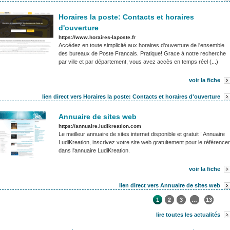
Horaires la poste: Contacts et horaires
d'ouverture
https://www.horaires-laposte.fr
Accédez en toute simplicité aux horaires d'ouverture de l'ensemble
des bureaux de Poste Francais. Pratique! Grace à notre recherche
par ville et par département, vous avez accès en temps réel (...)
voir la fiche
lien direct vers Horaires la poste: Contacts et horaires d'ouverture
Annuaire de sites web
https://annuaire.ludikreation.com
Le meilleur annuaire de sites internet disponible et gratuit ! Annuaire
LudiKreation, inscrivez votre site web gratuitement pour le référencer
dans l'annuaire LudiKreation.
voir la fiche
lien direct vers Annuaire de sites web
1
2
3
…
13
lire toutes les actualités