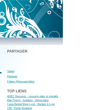
PARTAGER
Tweet
Partager
Follow @AnnuaireSites
TOP LIENS
ADEC Ressorts - ressorts plats et spiralés
Bati-Therm - Isolation - Rénovation
Casa BarberShop Lyon - Barbier à Lyon
CBI - Ponts Roulants