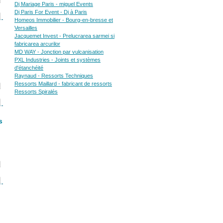
Dj Mariage Paris - miguel Events
Dj Paris For Event - Dj à Paris
Homeos Immobilier - Bourg-en-bresse et
Versailles
Jacquemet Invest - Prelucrarea sarmei si
fabricarea arcurilor
MD WAY - Jonction par vulcanisation
PXL Industries - Joints et systèmes
d'étanchéité
Raynaud - Ressorts Techniques
Ressorts Maillard - fabricant de ressorts
Ressorts Spiralés
s