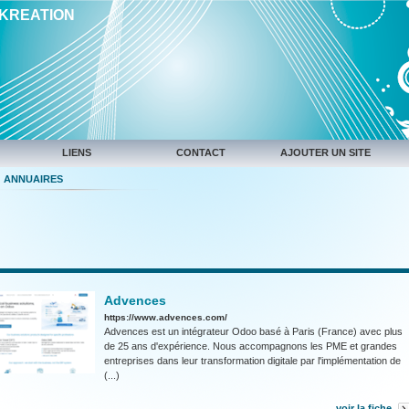
IKREATION
LIENS
CONTACT
AJOUTER UN SITE
ANNUAIRES
Advences
https://www.advences.com/
Advences est un intégrateur Odoo basé à Paris (France) avec plus
de 25 ans d'expérience. Nous accompagnons les PME et grandes
entreprises dans leur transformation digitale par l'implémentation de
(...)
voir la fiche