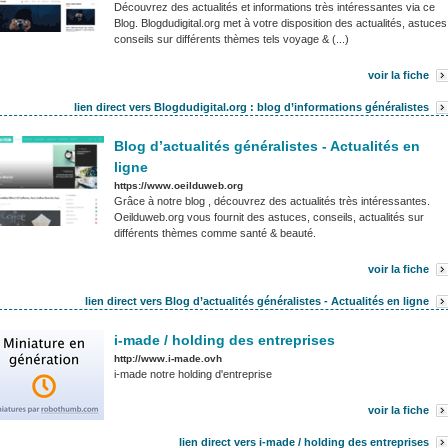
Découvrez des actualités et informations très intéressantes via ce
Blog. Blogdudigital.org met à votre disposition des actualités, astuces
conseils sur différents thèmes tels voyage & (...)
voir la fiche
lien direct vers Blogdudigital.org : blog d’informations généralistes
Blog d’actualités généralistes - Actualités en
ligne
https://www.oeilduweb.org
Grâce à notre blog , découvrez des actualités très intéressantes.
Oeilduweb.org vous fournit des astuces, conseils, actualités sur
différents thèmes comme santé & beauté.
voir la fiche
lien direct vers Blog d’actualités généralistes - Actualités en ligne
i-made / holding des entreprises
http://www.i-made.ovh
i-made notre holding d'entreprise
voir la fiche
lien direct vers i-made / holding des entreprises