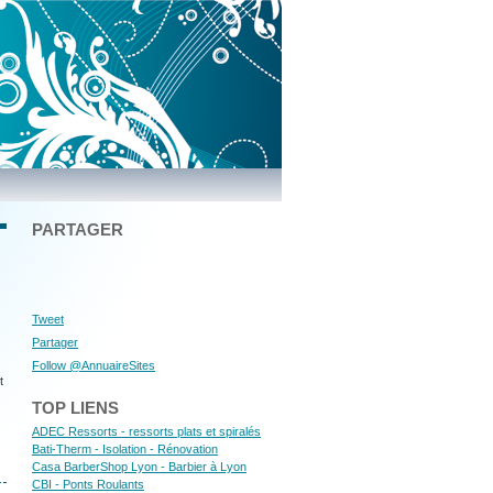
PARTAGER
Tweet
Partager
Follow @AnnuaireSites
t
TOP LIENS
ADEC Ressorts - ressorts plats et spiralés
Bati-Therm - Isolation - Rénovation
Casa BarberShop Lyon - Barbier à Lyon
CBI - Ponts Roulants