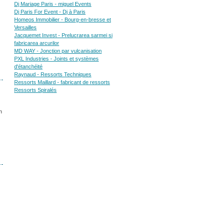
Dj Mariage Paris - miguel Events
Dj Paris For Event - Dj à Paris
Homeos Immobilier - Bourg-en-bresse et
Versailles
Jacquemet Invest - Prelucrarea sarmei si
fabricarea arcurilor
MD WAY - Jonction par vulcanisation
PXL Industries - Joints et systèmes
d'étanchéité
Raynaud - Ressorts Techniques
Ressorts Maillard - fabricant de ressorts
Ressorts Spiralés
n