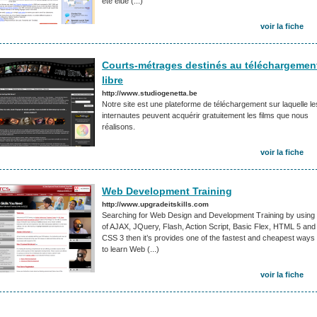
été élue (...)
voir la fiche
Courts-métrages destinés au téléchargemen
libre
http://www.studiogenetta.be
Notre site est une plateforme de téléchargement sur laquelle le
internautes peuvent acquérir gratuitement les films que nous
réalisons.
voir la fiche
Web Development Training
http://www.upgradeitskills.com
Searching for Web Design and Development Training by using
of AJAX, JQuery, Flash, Action Script, Basic Flex, HTML 5 and
CSS 3 then it’s provides one of the fastest and cheapest ways
to learn Web (...)
voir la fiche
1
…
86
87
88
89
90
…
93