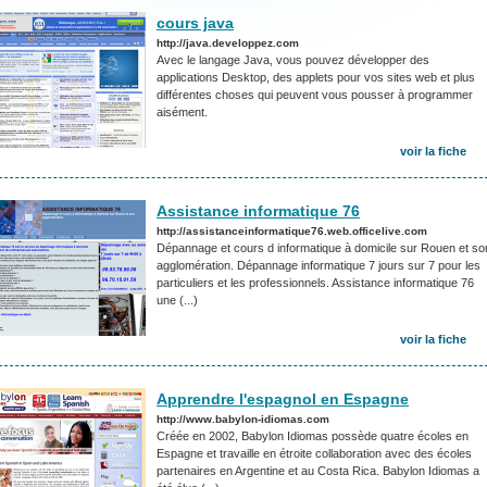
cours java
http://java.developpez.com
Avec le langage Java, vous pouvez développer des
applications Desktop, des applets pour vos sites web et plus
différentes choses qui peuvent vous pousser à programmer
aisément.
voir la fiche
Assistance informatique 76
http://assistanceinformatique76.web.officelive.com
Dépannage et cours d informatique à domicile sur Rouen et so
agglomération. Dépannage informatique 7 jours sur 7 pour les
particuliers et les professionnels. Assistance informatique 76
une (...)
voir la fiche
Apprendre l'espagnol en Espagne
http://www.babylon-idiomas.com
Créée en 2002, Babylon Idiomas possède quatre écoles en
Espagne et travaille en étroite collaboration avec des écoles
partenaires en Argentine et au Costa Rica. Babylon Idiomas a