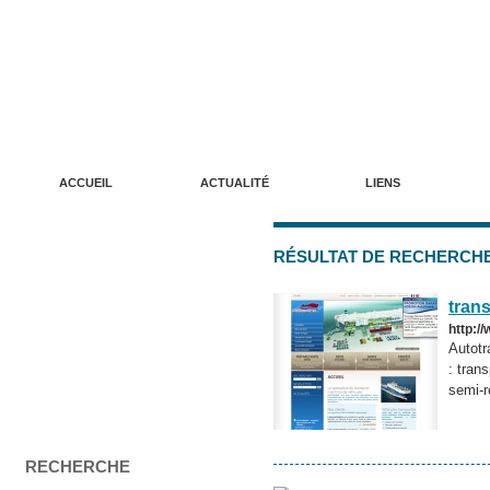
ANNUAIRE DE SITES WEB LUDIKREATION
Un annuaire de qualité pour vos sites internet
ACCUEIL
ACTUALITÉ
LIENS
RÉSULTAT DE RECHERCHE 
trans
http:/
Autotr
: tran
semi-r
RECHERCHE