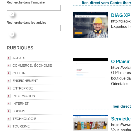
Recherche dans l'annuaire :
lien direct vers Centre th
DIAG XP
http://diag-x
Recherche dans les articles :
Expertise hu
RUBRIQUES
ACHATS
O Plaisi
COMMERCE / ÉCONOMIE
https://oplai
O Plaisir e
CULTURE
boutique da
ENSEIGNEMENT
Orientales.
ENTREPRISE
INFORMATION
INTERNET
lien direc
LOISIRS
Serviett
TECHNOLOGIE
https://www
TOURISME
Vous souhai