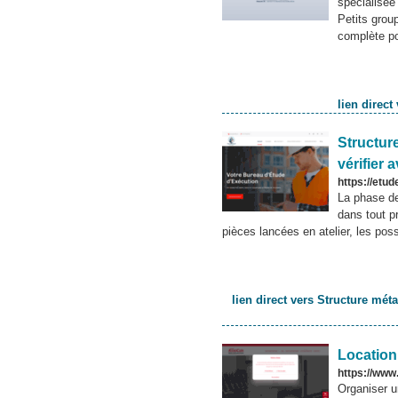
spécialisée
Petits grou
complète pou
lien direc
Structure
vérifier 
https://etud
La phase de
dans tout pr
pièces lancées en atelier, les poss
lien direct vers Structure métal
Location 
https://www
Organiser u