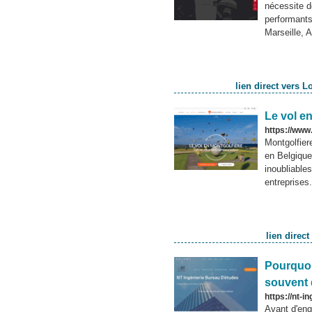
nécessite 
performants.
Marseille, 
lien direct vers L
Le vol e
https://www.
Montgolfier
en Belgique
inoubliables
entreprises.
lien direc
Pourquoi
souvent 
https://nt-in
Avant d'eng