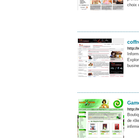
choix d
coff
http:/
Inform
Explor
busine
Game
http:/
Boutiq
de rôl
infirm