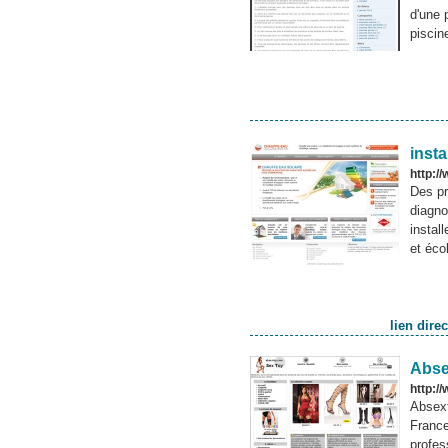
d'une 
piscin
insta
http:/
Des pr
diagno
instal
et éco
lien dire
Abse
http:/
Absext
France
profes