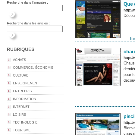
Recherche dans l'annuaire :
Que 
http://
Découv
Recherche dans les articles :
li
RUBRIQUES
chau
http:/
ACHATS
Chauss
COMMERCE / ÉCONOMIE
derniè
pour t
CULTURE
découv
ENSEIGNEMENT
ENTREPRISE
INFORMATION
INTERNET
LOISIRS
pisc
TECHNOLOGIE
http:/
Bienve
TOURISME
vous c