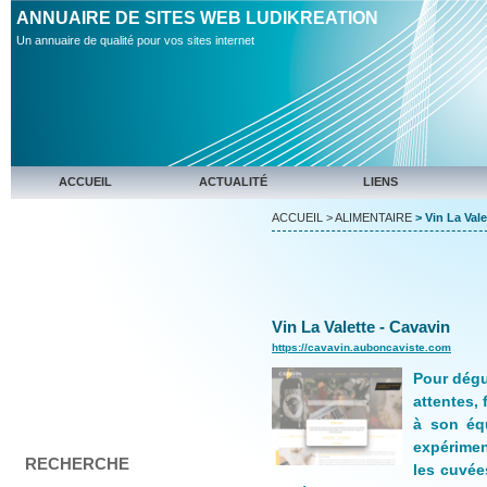
ANNUAIRE DE SITES WEB LUDIKREATION
Un annuaire de qualité pour vos sites internet
ACCUEIL
ACTUALITÉ
LIENS
ACCUEIL
>
ALIMENTAIRE
> Vin La Vale
Vin La Valette - Cavavin
https://cavavin.auboncaviste.com
Pour dégu
attentes, 
à son éq
expérime
RECHERCHE
les cuvée