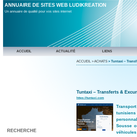
ANNUAIRE DE SITES WEB LUDIKREATION
Un annuaire de qualité pour vos sites internet
ACCUEIL
ACTUALITÉ
LIENS
ACCUEIL
>
ACHATS
> Tuntaxi – Transf
Tuntaxi – Transferts & Excu
https://tuntaxi.com
Transpor
tunisie
personna
Sousse ou
RECHERCHE
véhicules