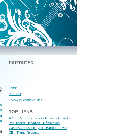
PARTAGER
Tweet
Partager
Follow @AnnuaireSites
e.
t
TOP LIENS
on
ADEC Ressorts - ressorts plats et spiralés
e
Bati-Therm - Isolation - Rénovation
Casa BarberShop Lyon - Barbier à Lyon
nt
CBI - Ponts Roulants