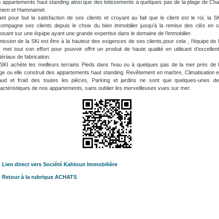
 appartements haut standing ainsi que des lotissements à quelques pas de la plage de Cha
riem et Hammamet.
nt pour but la satisfaction de ses clients et croyant au fait que le client est le roi, la S
ompagne ses clients depuis le choix du bien immobilier jusqu’à la remise des clés en 
osant sur une équipe ayant une grande expertise dans le domaine de l’immobilier.
mission de la SKi est être à la hauteur des exigences de ses clients,pour cela , l’équipe de 
 met tout son effort pour pouvoir offrir un produit de haute qualité en utilisant d’excellen
ériaux de fabrication.
SKI achète les meilleurs terrains Pieds dans l'eau ou à quelques pas de la mer près de 
ge ou elle construit des appartements haut standing. Revêtement en marbre, Climatisation 
aud et froid des toutes les pièces, Parking et jardins ne sont que quelques-unes d
actéristiques de nos appartements, sans oublier les merveilleuses vues sur mer.
Lien direct vers Société Kahloun Immobilière
Retour à la rubrique ACHATS