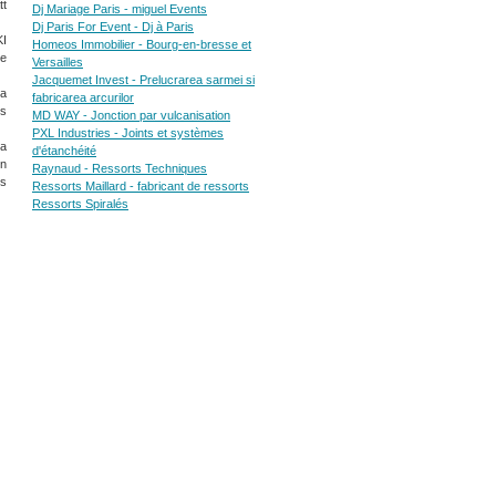
tt
Dj Mariage Paris - miguel Events
Dj Paris For Event - Dj à Paris
KI
Homeos Immobilier - Bourg-en-bresse et
se
Versailles
Jacquemet Invest - Prelucrarea sarmei si
la
fabricarea arcurilor
ts
MD WAY - Jonction par vulcanisation
PXL Industries - Joints et systèmes
la
d'étanchéité
en
Raynaud - Ressorts Techniques
es
Ressorts Maillard - fabricant de ressorts
Ressorts Spiralés