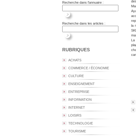
des
Recherche dans l'annuaire :
Ma
Aya
acc
rep
Recherche dans les articles :
la 
SKI
mat
La 
pla
RUBRIQUES
ch
car
ACHATS
COMMERCE / ÉCONOMIE
CULTURE
ENSEIGNEMENT
ENTREPRISE
INFORMATION
INTERNET
LOISIRS
TECHNOLOGIE
TOURISME