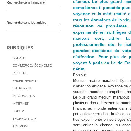
d'amour. Le plus grand me
Recherche dans l'annuaire :
compétence il possède plusi
voyance et la médiumnité e
tous les domaines de la vie, 
Recherche dans les articles :
résolution de problèmes 
expérimenté en sortilèges d
mauvais sort, attirer l
professionnelle, etc. le m
RUBRIQUES
grandes décisions de votre
d'affection. Pour plus de p
ACHATS
voyant à paris en Île de Fr
COMMERCE / ÉCONOMIE
bénin.
CULTURE
Bonjour
Medium maître marabout Djanta 
ENSEIGNEMENT
d’affection efficace, voyance de 
ENTREPRISE
vaudoun, marabout compétent, mar
INFORMATION
Le plus grand medium marabout 
plusieurs dons. il exerce le mara
INTERNET
France, au monde entier dans t
LOISIRS
particulièrement dans la résoluti
TECHNOLOGIE
très expérimenté en sortilèges d
sort, attirer la chance, ou encor
TOURISME
marabout saura accompagner les g