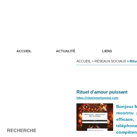
ANNUAIRE DE SITES WEB LUDIKREATION
Un annuaire de qualité pour vos sites internet
ACCUEIL
ACTUALITÉ
LIENS
ACCUEIL
>
RÉSEAUX SOCIAUX
> Ritu
Rituel d’amour puissant
https://rituelpourlamour.com
Bonjour M
reconnu p
efficace
téléphon
RECHERCHE
compéten