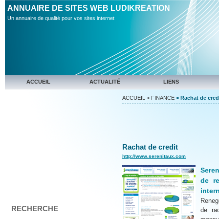
ANNUAIRE DE SITES WEB LUDIKREATION
Un annuaire de qualité pour vos sites internet
ACCUEIL
ACTUALITÉ
LIENS
ACCUEIL
>
FINANCE
> Rachat de credi
Rachat de credit
http://www.serenitaux.com
Seren
de r
intern
Reneg
RECHERCHE
de ra