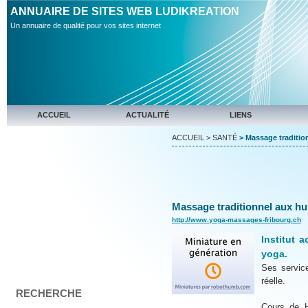
ANNUAIRE DE SITES WEB LUDIKREATION
Un annuaire de qualité pour vos sites internet
ACCUEIL
ACTUALITÉ
LIENS
ACCUEIL
>
SANTÉ
> Massage tradition
Massage traditionnel aux hui
http://www.yoga-massages-fribourg.ch
Institut 
yoga.
Ses servic
réelle.
RECHERCHE
Cours de H