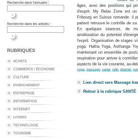
Recherche dans l'annuaire :
âges, avec des positions qui pr
d'esprit. My Relax Zone est u
Fribourg en Suisse romande: il p
patient retrouve le contrôle de sa 
Recherche dans les articles :
En quelques séances, de mult
amélioration du potentiel d'énergi
l'esprit. Organisation de stages v
yoga: Hatha Yoga, Asthanga Yo
RUBRIQUES
maintenant un ensemble de postur
respiration pour arriver à contrôle
ACHATS
aspects de la vie courante, au-delà
COMMERCE / ÉCONOMIE
yoga
,
massage
,
sante
,
reiki
,
detente
,
sui
CULTURE
Lien direct vers Massage tra
ENSEIGNEMENT
Retour à la rubrique SANTÉ
ENTREPRISE
INFORMATION
INTERNET
LOISIRS
TECHNOLOGIE
TOURISME