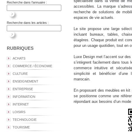
spécialisée dans la vente de meubl
Recherche dans l'annuaire :
accessibles. La marque s’adresse
recherche de solutions de mobil
espaces de vie actuels.
Recherche dans les articles :
Le site propose une large sélec
incluant bureaux, tables, cha
étagères. Chaque produit est conç
pour un usage quotidien, tout en of
RUBRIQUES
Luxe Design met l’accent sur des 
ACHATS
s’intègrent facilement dans tous l
COMMERCE / ÉCONOMIE
commerce intuitive et sécuris
simplicité et bénéficier d’une l
CULTURE
marocain.
ENSEIGNEMENT
ENTREPRISE
En proposant des meubles en kit 
se positionne comme une référenc
INFORMATION
répondant aux besoins d’un mode d
INTERNET
LOISIRS
TECHNOLOGIE
TOURISME