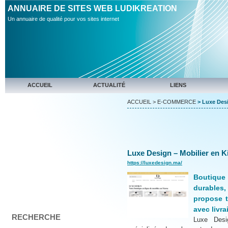
ANNUAIRE DE SITES WEB LUDIKREATION
Un annuaire de qualité pour vos sites internet
ACCUEIL
ACTUALITÉ
LIENS
ACCUEIL
>
E-COMMERCE
> Luxe Desi
Luxe Design – Mobilier en 
https://luxedesign.ma/
Boutique 
durables,
propose t
avec livr
RECHERCHE
Luxe Desi