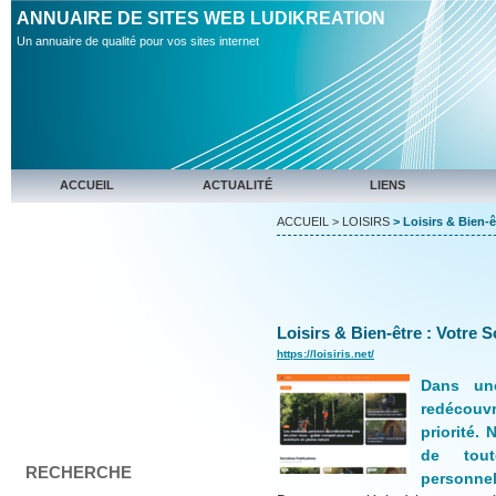
ANNUAIRE DE SITES WEB LUDIKREATION
Un annuaire de qualité pour vos sites internet
ACCUEIL
ACTUALITÉ
LIENS
ACCUEIL
>
LOISIRS
> Loisirs & Bien-ê
Loisirs & Bien-être : Votre 
https://loisiris.net/
Dans une
redécouv
priorité. 
de tout
RECHERCHE
personnel