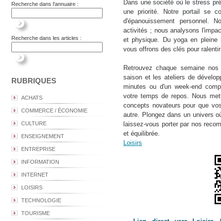
Dans une société où le stress préd
Recherche dans l'annuaire :
une priorité. Notre portail se c
d'épanouissement personnel. N
activités ; nous analysons l'impa
Recherche dans les articles :
et physique. Du yoga en pleine n
vous offrons des clés pour ralenti
Retrouvez chaque semaine nos d
saison et les ateliers de dévelo
RUBRIQUES
minutes ou d'un week-end compl
votre temps de repos. Nous metto
ACHATS
concepts novateurs pour que vo
COMMERCE / ÉCONOMIE
autre. Plongez dans un univers où
CULTURE
laissez-vous porter par nos reco
et équilibrée.
ENSEIGNEMENT
Loisirs
ENTREPRISE
INFORMATION
INTERNET
LOISIRS
TECHNOLOGIE
TOURISME