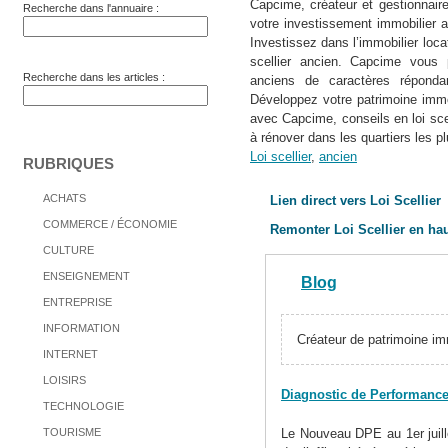
Capcime, créateur et gestionnaire
Recherche dans l'annuaire :
votre investissement immobilier afi
Investissez dans l’immobilier loca
scellier ancien. Capcime vous 
Recherche dans les articles :
anciens de caractères répondan
Développez votre patrimoine immob
avec Capcime, conseils en loi sc
à rénover dans les quartiers les p
Loi scellier
,
ancien
RUBRIQUES
ACHATS
Lien direct vers Loi Scellier
COMMERCE / ÉCONOMIE
Remonter Loi Scellier en haut
CULTURE
ENSEIGNEMENT
Blog
ENTREPRISE
INFORMATION
Créateur de patrimoine im
INTERNET
LOISIRS
Diagnostic de Performance
TECHNOLOGIE
TOURISME
Le Nouveau DPE au 1er juill