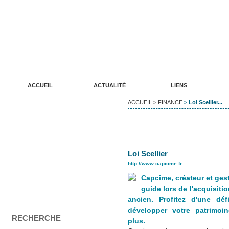
ANNUAIRE DE SITES WEB LUDIKREATION
Un annuaire de qualité pour vos sites internet
ACCUEIL
ACTUALITÉ
LIENS
ACCUEIL
>
FINANCE
> Loi Scellier...
Loi Scellier
http://www.capcime.fr
Capcime, créateur et ges
guide lors de l'acquisitio
ancien. Profitez d'une déf
développer votre patrimoin
RECHERCHE
plus.