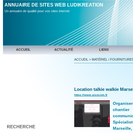
ANNUAIRE DE SITES WEB LUDIKREATION
Un annuaire de qualité pour vos sites internet
ACCUEIL
ACTUALITÉ
LIENS
ACCUEIL
>
MATÉRIEL / FOURNITURE
Location talkie walkie Marse
https://www.aixocom.fr
Organis
chanti
communi
Spécialis
RECHERCHE
Marsei