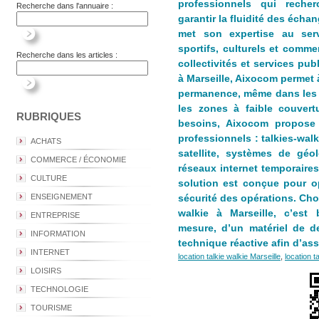
professionnels qui reche
Recherche dans l'annuaire :
garantir la fluidité des écha
met son expertise au ser
sportifs, culturels et comme
Recherche dans les articles :
collectivités et services pub
à Marseille, Aixocom permet
permanence, même dans les 
les zones à faible couvert
RUBRIQUES
besoins, Aixocom propose
professionnels : talkies-wal
ACHATS
satellite, systèmes de géol
COMMERCE / ÉCONOMIE
réseaux internet temporaire
CULTURE
solution est conçue pour op
ENSEIGNEMENT
sécurité des opérations. Cho
walkie à Marseille, c’est
ENTREPRISE
mesure, d’un matériel de d
INFORMATION
technique réactive afin d’as
INTERNET
location talkie walkie Marseille
,
location t
LOISIRS
TECHNOLOGIE
TOURISME