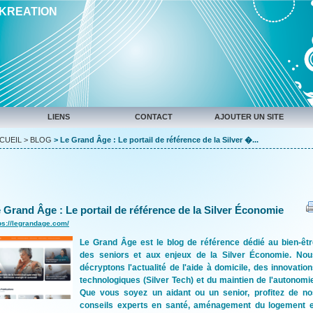
IKREATION
LIENS
CONTACT
AJOUTER UN SITE
CUEIL
>
BLOG
> Le Grand Âge : Le portail de référence de la Silver �...
 Grand Âge : Le portail de référence de la Silver Économie
ps://legrandage.com/
Le Grand Âge est le blog de référence dédié au bien-êtr
des seniors et aux enjeux de la Silver Économie. Nou
décryptons l'actualité de l'aide à domicile, des innovatio
technologiques (Silver Tech) et du maintien de l'autonomi
Que vous soyez un aidant ou un senior, profitez de no
conseils experts en santé, aménagement du logement e