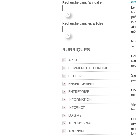
dr
Recherche dans l'annuaire :
Le
l'
pré
la 
Recherche dans les articles :
aîn
méd
Not
sec
RUBRIQUES
L’
ACHATS
l’a
pou
COMMERCE / ÉCONOMIE
San
CULTURE
pro
ENSEIGNEMENT
Sil
ENTREPRISE
nou
INFORMATION
Vie
INTERNET
les
LOISIRS
Plu
TECHNOLOGIE
off
mut
TOURISME
lon