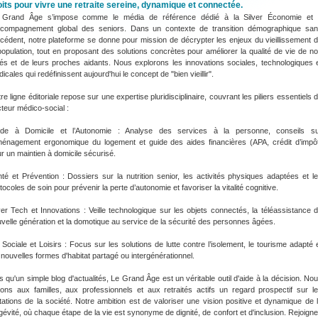
oits pour vivre une retraite sereine, dynamique et connectée.
 Grand Âge s’impose comme le média de référence dédié à la Silver Économie et
accompagnement global des seniors. Dans un contexte de transition démographique sa
cédent, notre plateforme se donne pour mission de décrypter les enjeux du vieillissement 
population, tout en proposant des solutions concrètes pour améliorer la qualité de vie de n
és et de leurs proches aidants. Nous explorons les innovations sociales, technologiques 
icales qui redéfinissent aujourd'hui le concept de "bien vieillir".
re ligne éditoriale repose sur une expertise pluridisciplinaire, couvrant les piliers essentiels 
teur médico-social :
Aide à Domicile et l’Autonomie : Analyse des services à la personne, conseils s
ménagement ergonomique du logement et guide des aides financières (APA, crédit d’impô
r un maintien à domicile sécurisé.
té et Prévention : Dossiers sur la nutrition senior, les activités physiques adaptées et l
tocoles de soin pour prévenir la perte d’autonomie et favoriser la vitalité cognitive.
ver Tech et Innovations : Veille technologique sur les objets connectés, la téléassistance 
velle génération et la domotique au service de la sécurité des personnes âgées.
 Sociale et Loisirs : Focus sur les solutions de lutte contre l’isolement, le tourisme adapté 
 nouvelles formes d'habitat partagé ou intergénérationnel.
s qu'un simple blog d'actualités, Le Grand Âge est un véritable outil d'aide à la décision. No
rons aux familles, aux professionnels et aux retraités actifs un regard prospectif sur l
ations de la société. Notre ambition est de valoriser une vision positive et dynamique de 
gévité, où chaque étape de la vie est synonyme de dignité, de confort et d'inclusion. Rejoign