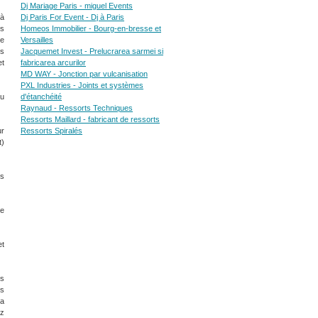
Dj Mariage Paris - miguel Events
 à
Dj Paris For Event - Dj à Paris
ns
Homeos Immobilier - Bourg-en-bresse et
de
Versailles
os
Jacquemet Invest - Prelucrarea sarmei si
et
fabricarea arcurilor
MD WAY - Jonction par vulcanisation
PXL Industries - Joints et systèmes
du
d'étanchéité
Raynaud - Ressorts Techniques
Ressorts Maillard - fabricant de ressorts
ur
Ressorts Spiralés
t)
es
de
et
us
es
la
ez