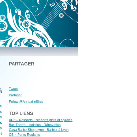
PARTAGER
Tweet
Partager
Follow @AnnuaireSites
e
s
TOP LIENS
ns
ADEC Ressorts - ressorts plats et spiralés
e.
Bati-Therm - Isolation - Rénovation
s
Casa BarberShop Lyon - Barbier à Lyon
t
CBI - Ponts Roulants