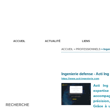
ANNUAIRE DE SITES WEB LUDIKREATION
Un annuaire de qualité pour vos sites internet
ACCUEIL
ACTUALITÉ
LIENS
ACCUEIL
>
PROFESSIONNELS
> Ingen
Ingenierie defense - Acti Ing
https://www.acti-ingenierie.com
Acti Ing
expertis
accompa
précision,
RECHERCHE
Grâce à u