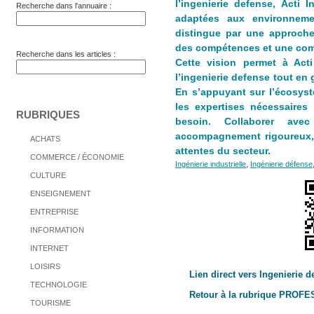
l’ingenierie defense, Acti
Recherche dans l'annuaire :
adaptées aux environneme
distingue par une approche 
des compétences et une comm
Recherche dans les articles :
Cette vision permet à Act
l’ingenierie defense tout en
En s’appuyant sur l’écosyst
les expertises nécessaires
RUBRIQUES
besoin. Collaborer avec
accompagnement rigoureux, r
ACHATS
attentes du secteur.
COMMERCE / ÉCONOMIE
Ingénierie industrielle
,
Ingénierie défense
CULTURE
ENSEIGNEMENT
ENTREPRISE
INFORMATION
INTERNET
LOISIRS
Lien direct vers Ingenierie d
TECHNOLOGIE
Retour à la rubrique PROF
TOURISME