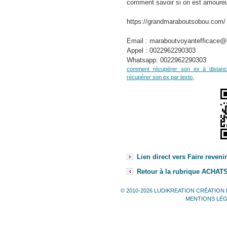
comment savoir si on est amoure
https://grandmaraboutsobou.com/
Email : maraboutvoyantefficace
Appel : 0022962290303
Whatsapp: 0022962290303
comment récupérer son ex à distan
récupérer son ex par texto
,
Lien direct vers Faire reven
Retour à la rubrique ACHAT
© 2010-2026 LUDIKREATION CRÉATION 
MENTIONS LÉ