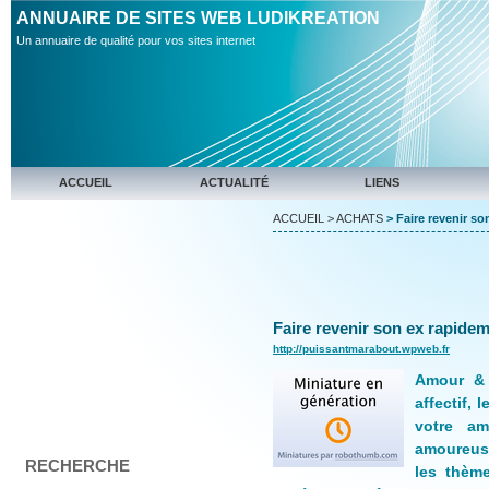
ANNUAIRE DE SITES WEB LUDIKREATION
Un annuaire de qualité pour vos sites internet
ACCUEIL
ACTUALITÉ
LIENS
ACCUEIL
>
ACHATS
> Faire revenir so
Faire revenir son ex rapide
http://puissantmarabout.wpweb.fr
Amour & R
affectif, 
votre am
amoureuse
RECHERCHE
les thème