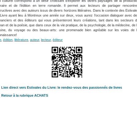
 culturel correspond à un désir croissant d’explorer les divers paysages de la producti
téraire et de l’édition en terre romande. Il permet aux lecteurs de partager rencontr
tructives avec des auteurs issus de divers horizons littéraires. Dans le contexte des Estival
Livre ayant lieu à Montreux une année sur deux, vous aurez l’occasion dialoguer avec d
anciers et des éditeurs qui vous présenteront leurs créations, tant dans les secteurs 
an et de la poésie, que dans ceux de la vie pratique, de la psychologie, de la médecine, de 
isine, du voyage ou des beaux-arts: une promenade bien agréable sur les voies de 
nnaissance!
e
,
édition
,
littérature
,
auteur
,
lecteur
,
éditeur
Lien direct vers Estivales du Livre: le rendez-vous des passionnés de livres
Retour à la rubrique ACHATS