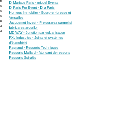
on
Dj Mariage Paris - miguel Events
es
Dj Paris For Event - Dj à Paris
es
Homeos Immobilier - Bourg-en-bresse et
es
Versailles
du
Jacquemet Invest - Prelucrarea sarmei si
la
fabricarea arcurilor
la
MD WAY - Jonction par vulcanisation
PXL Industries - Joints et systèmes
d'étanchéité
Raynaud - Ressorts Techniques
Ressorts Maillard - fabricant de ressorts
Ressorts Spiralés