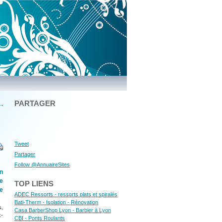
PARTAGER
Tweet
Partager
Follow @AnnuaireSites
n
ée
TOP LIENS
re
ADEC Ressorts - ressorts plats et spiralés
Bati-Therm - Isolation - Rénovation
s,
Casa BarberShop Lyon - Barbier à Lyon
k-
CBI - Ponts Roulants