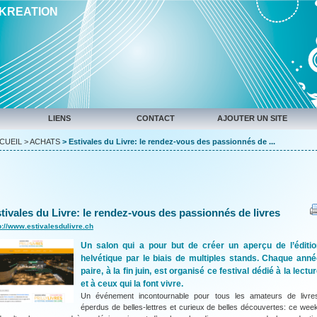
IKREATION
LIENS
CONTACT
AJOUTER UN SITE
CUEIL
>
ACHATS
> Estivales du Livre: le rendez-vous des passionnés de ...
tivales du Livre: le rendez-vous des passionnés de livres
p://www.estivalesdulivre.ch
Un salon qui a pour but de créer un aperçu de l’éditio
helvétique par le biais de multiples stands. Chaque ann
paire, à la fin juin, est organisé ce festival dédié à la lectu
et à ceux qui la font vivre.
Un événement incontournable pour tous les amateurs de livre
éperdus de belles-lettres et curieux de belles découvertes: ce wee