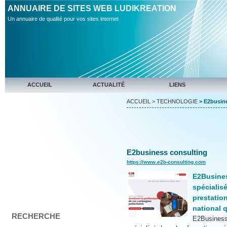
ANNUAIRE DE SITES WEB LUDIKREATION
Un annuaire de qualité pour vos sites internet
ACCUEIL
ACTUALITÉ
LIENS
ACCUEIL
>
TECHNOLOGIE
> E2busine
E2business consulting
https://www.e2b-consulting.com
E2Busines
spéciali
prestatio
national q
RECHERCHE
E2Busines