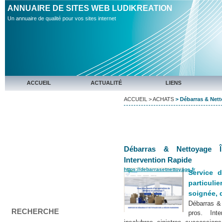
ANNUAIRE DE SITES WEB LUDIKREATION
Un annuaire de qualité pour vos sites internet
ACCUEIL
ACTUALITÉ
LIENS
ACCUEIL
>
ACHATS
> Débarras & Netto
Débarras & Nettoyage Î
Intervention Rapide
https://debarrasetnettoyage.fr
Service 
particul
soignée, d
Débarras & 
RECHERCHE
pros. Inte