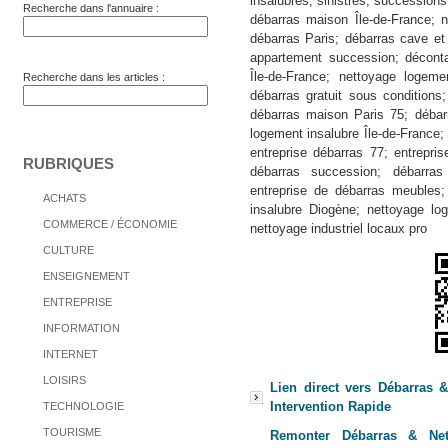
insalubres, sinistres, successions
Recherche dans l'annuaire :
débarras maison Île-de-France; 
débarras Paris; débarras cave et 
appartement succession; déconta
Île-de-France; nettoyage logeme
Recherche dans les articles :
débarras gratuit sous conditions
débarras maison Paris 75; débar
logement insalubre Île-de-France; 
entreprise débarras 77; entrepri
RUBRIQUES
débarras succession; débarras
entreprise de débarras meubles; 
ACHATS
insalubre Diogène; nettoyage lo
COMMERCE / ÉCONOMIE
nettoyage industriel locaux pro
CULTURE
ENSEIGNEMENT
ENTREPRISE
INFORMATION
INTERNET
LOISIRS
Lien direct vers Débarras &
Intervention Rapide
TECHNOLOGIE
TOURISME
Remonter Débarras & Nett