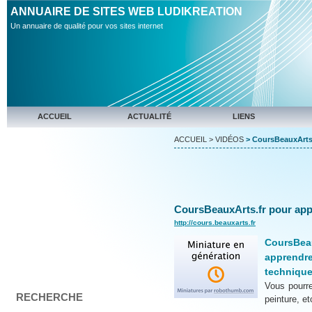
ANNUAIRE DE SITES WEB LUDIKREATION
Un annuaire de qualité pour vos sites internet
ACCUEIL
ACTUALITÉ
LIENS
ACCUEIL
>
VIDÉOS
> CoursBeauxArts.f
CoursBeauxArts.fr pour appr
http://cours.beauxarts.fr
CoursBea
apprendr
technique
Vous pourre
RECHERCHE
peinture, et