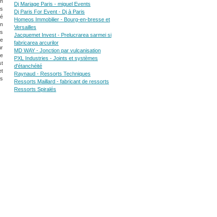
un
Dj Mariage Paris - miguel Events
es
Dj Paris For Event - Dj à Paris
ré
Homeos Immobilier - Bourg-en-bresse et
un
Versailles
es
Jacquemet Invest - Prelucrarea sarmei si
ce
fabricarea arcurilor
ur
MD WAY - Jonction par vulcanisation
Le
PXL Industries - Joints et systèmes
st
d'étanchéité
et
Raynaud - Ressorts Techniques
es
Ressorts Maillard - fabricant de ressorts
Ressorts Spiralés