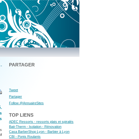
PARTAGER
Tweet
Partager
Follow @AnnuaireSites
é.
s
TOP LIENS
és
ADEC Ressorts - ressorts plats et spiralés
Bati-Therm - Isolation - Rénovation
es
Casa BarberShop Lyon - Barbier à Lyon
if
CBI - Ponts Roulants