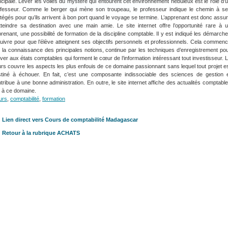
ncipale. Lever les voiles du mystère qui entourent cet environnement nébuleux est le rôle d’
ofesseur. Comme le berger qui mène son troupeau, le professeur indique le chemin à s
tégés pour qu’ils arrivent à bon port quand le voyage se termine. L’apprenant est donc assu
tteindre sa destination avec une main amie. Le site internet offre l’opportunité rare à 
renant, une possibilité de formation de la discipline comptable. Il y est indiqué les démarch
uivre pour que l’élève atteignent ses objectifs personnels et professionnels. Cela commen
 la connaissance des principales notions, continue par les techniques d’enregistrement po
iver aux états comptables qui forment le cœur de l’information intéressant tout investisseur. 
rs couvre les aspects les plus enfouis de ce domaine passionnant sans lequel tout projet e
tiné à échouer. En fait, c’est une composante indissociable des sciences de gestion 
tribue à une bonne administration. En outre, le site internet affiche des actualités comptabl
s à ce domaine.
urs
,
comptabilité
,
formation
Lien direct vers Cours de comptabilité Madagascar
Retour à la rubrique ACHATS