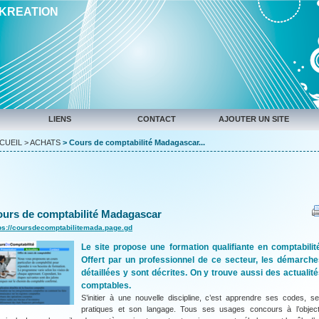
IKREATION
LIENS
CONTACT
AJOUTER UN SITE
CUEIL
>
ACHATS
> Cours de comptabilité Madagascar...
urs de comptabilité Madagascar
ps://coursdecomptabilitemada.page.gd
Le site propose une formation qualifiante en comptabilit
Offert par un professionnel de ce secteur, les démarche
détaillées y sont décrites. On y trouve aussi des actualit
comptables.
S’initier à une nouvelle discipline, c’est apprendre ses codes, s
pratiques et son langage. Tous ses usages concours à l’object