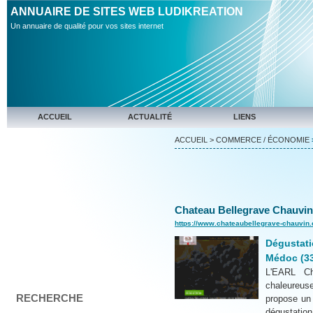
ANNUAIRE DE SITES WEB LUDIKREATION
Un annuaire de qualité pour vos sites internet
ACCUEIL
ACTUALITÉ
LIENS
ACCUEIL
>
COMMERCE / ÉCONOMIE
Chateau Bellegrave Chauvin
https://www.chateaubellegrave-chauvin
Dégustati
Médoc (3
L'EARL Ch
chaleureu
RECHERCHE
propose un 
dégustation 