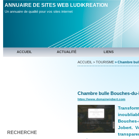
ANNUAIRE DE SITES WEB LUDIKREATION
Un annuaire de qualité pour vos sites internet
ACCUEIL
ACTUALITÉ
LIENS
ACCUEIL
>
TOURISME
> Chambre bull
Chambre bulle Bouches-du-
https://www.domainejobert.com
Transform
inoubliab
Bouches
Jobert. V
RECHERCHE
transpar