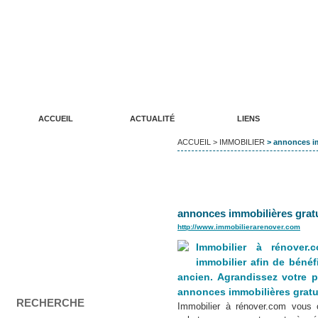
ANNUAIRE DE SITES WEB LUDIKREATION
Un annuaire de qualité pour vos sites internet
ACCUEIL
ACTUALITÉ
LIENS
ACCUEIL
>
IMMOBILIER
> annonces im
annonces immobilières grat
http://www.immobilierarenover.com
Immobilier à rénover
immobilier afin de bénéfi
ancien. Agrandissez votre p
annonces immobilières gratuit
RECHERCHE
Immobilier à rénover.com vous 