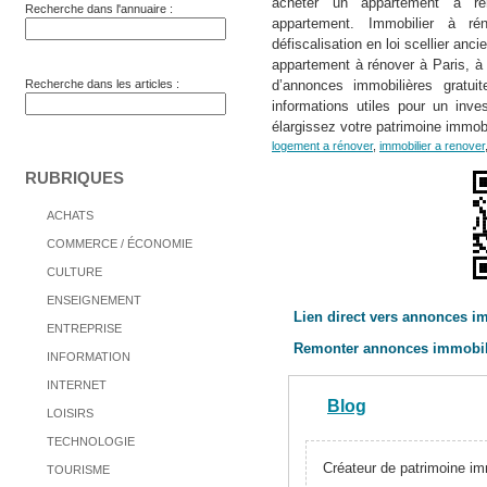
acheter un appartement à ré
Recherche dans l'annuaire :
appartement. Immobilier à ré
défiscalisation en loi scellier anci
appartement à rénover à Paris, à 
Recherche dans les articles :
d’annonces immobilières gratui
informations utiles pour un inve
élargissez votre patrimoine immobi
logement a rénover
,
immobilier a renover
RUBRIQUES
ACHATS
COMMERCE / ÉCONOMIE
CULTURE
ENSEIGNEMENT
Lien direct vers annonces im
ENTREPRISE
Remonter annonces immobiliè
INFORMATION
INTERNET
Blog
LOISIRS
TECHNOLOGIE
Créateur de patrimoine im
TOURISME