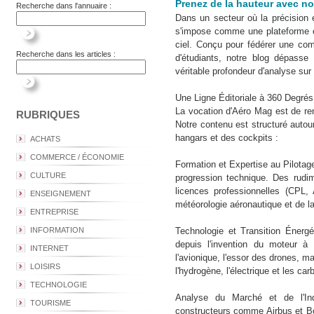
Prenez de la hauteur avec no
Recherche dans l'annuaire :
Dans un secteur où la précision e
s'impose comme une plateforme éd
ciel. Conçu pour fédérer une co
Recherche dans les articles :
d'étudiants, notre blog dépasse 
véritable profondeur d'analyse sur
Une Ligne Éditoriale à 360 Degrés
La vocation d'Aéro Mag est de ren
RUBRIQUES
Notre contenu est structuré autou
hangars et des cockpits :
ACHATS
COMMERCE / ÉCONOMIE
Formation et Expertise au Pilota
CULTURE
progression technique. Des rudim
licences professionnelles (CPL, 
ENSEIGNEMENT
météorologie aéronautique et de l
ENTREPRISE
INFORMATION
Technologie et Transition Énergé
depuis l'invention du moteur à
INTERNET
l'avionique, l'essor des drones, m
LOISIRS
l'hydrogène, l'électrique et les ca
TECHNOLOGIE
Analyse du Marché et de l'Ind
TOURISME
constructeurs comme Airbus et Boei