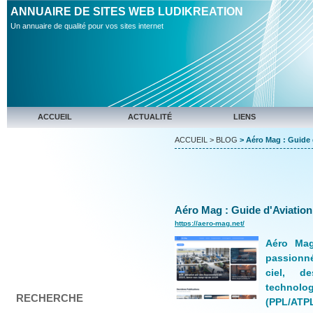
ANNUAIRE DE SITES WEB LUDIKREATION
Un annuaire de qualité pour vos sites internet
ACCUEIL
ACTUALITÉ
LIENS
ACCUEIL
>
BLOG
> Aéro Mag : Guide d
Aéro Mag : Guide d'Aviation 
https://aero-mag.net/
Aéro Mag
passionné
ciel, d
technolo
RECHERCHE
(PPL/ATPL