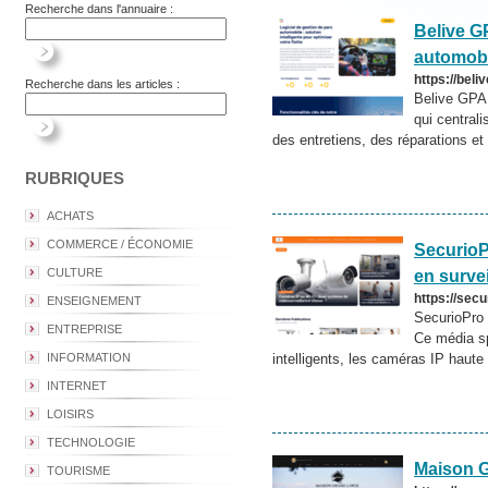
Recherche dans l'annuaire :
Belive GP
automobi
https://bel
Recherche dans les articles :
Belive GPA 
qui centrali
des entretiens, des réparations et d
RUBRIQUES
ACHATS
COMMERCE / ÉCONOMIE
SecurioP
CULTURE
en survei
https://secu
ENSEIGNEMENT
SecurioPro 
ENTREPRISE
Ce média sp
INFORMATION
intelligents, les caméras IP haute 
INTERNET
LOISIRS
TECHNOLOGIE
Maison 
TOURISME