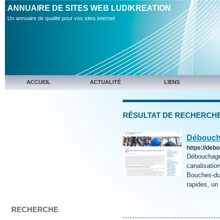
ANNUAIRE DE SITES WEB LUDIKREATION
Un annuaire de qualité pour vos sites internet
ACCUEIL
ACTUALITÉ
LIENS
RÉSULTAT DE RECHERCHE [ri
Débouch
https://deb
Débouchage 
canalisatio
Bouches-du-
rapides, un e
RECHERCHE