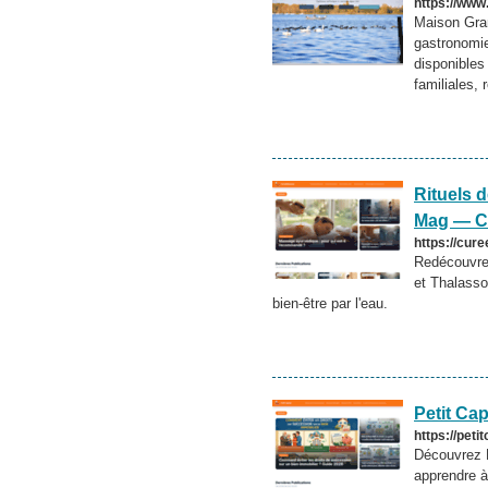
https://www
Maison Grand
gastronomie
disponibles
familiales,
Rituels d
Mag — Cu
https://cur
Redécouvrez
et Thalasso
bien-être par l'eau.
Petit Cap
https://peti
Découvrez P
apprendre à