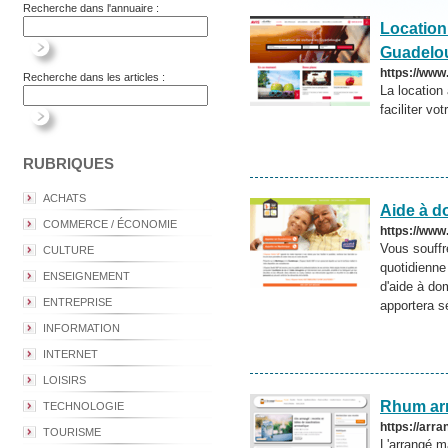
Recherche dans l'annuaire :
Location
Guadelo
https://www
Recherche dans les articles :
La location
faciliter vo
RUBRIQUES
ACHATS
Aide à d
COMMERCE / ÉCONOMIE
https://ww
Vous souffr
CULTURE
quotidienne
ENSEIGNEMENT
d'aide à do
ENTREPRISE
apportera sé
INFORMATION
INTERNET
LOISIRS
Rhum ar
TECHNOLOGIE
https://arr
TOURISME
L'arrangé m