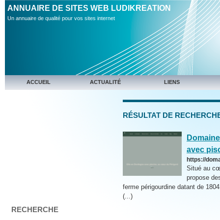
ANNUAIRE DE SITES WEB LUDIKREATION
Un annuaire de qualité pour vos sites internet
ACCUEIL
ACTUALITÉ
LIENS
RÉSULTAT DE RECHERCHE 
Domaine 
avec pis
https://dom
Situé au cœ
propose des
ferme périgourdine datant de 1804
(...)
RECHERCHE