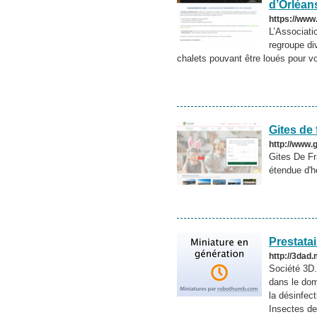
d’Orléan
https://www
L’Associati
regroupe di
chalets pouvant être loués pour vous
Gites de 
http://www.g
Gites De Fr
étendue d'
Prestatai
http://3dad
Société 3D.
dans le dom
la désinfec
Insectes des