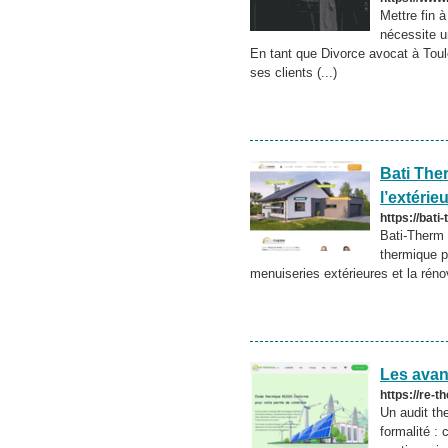
Mettre fin 
nécessite u
En tant que Divorce avocat à T
ses clients (...)
Bati The
l’extérie
https://bati
Bati-Therm 
thermique pa
menuiseries extérieures et la réno
Les avan
https://re-
Un audit th
formalité :