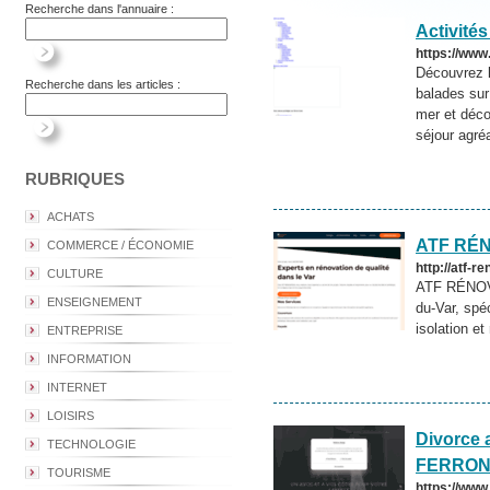
Recherche dans l'annuaire :
Activités
https://www.
Découvrez l
Recherche dans les articles :
balades sur 
mer et déco
séjour agréa
RUBRIQUES
ACHATS
ATF RÉ
COMMERCE / ÉCONOMIE
http://atf-re
CULTURE
ATF RÉNOVA
ENSEIGNEMENT
du-Var, spé
isolation et
ENTREPRISE
INFORMATION
INTERNET
LOISIRS
Divorce 
TECHNOLOGIE
FERRON
TOURISME
https://www