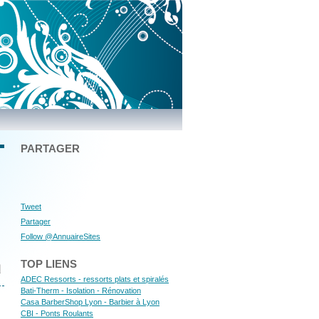
PARTAGER
Tweet
Partager
Follow @AnnuaireSites
TOP LIENS
ADEC Ressorts - ressorts plats et spiralés
Bati-Therm - Isolation - Rénovation
Casa BarberShop Lyon - Barbier à Lyon
CBI - Ponts Roulants