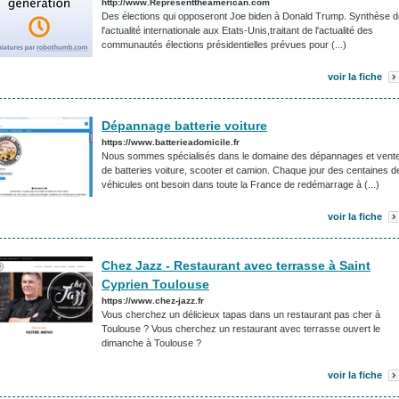
http://www.Representtheamerican.com
Des élections qui opposeront Joe biden à Donald Trump. Synthèse d
l'actualité internationale aux Etats-Unis,traitant de l'actualité des
communautés élections présidentielles prévues pour (...)
voir la fiche
Dépannage batterie voiture
https://www.batterieadomicile.fr
Nous sommes spécialisés dans le domaine des dépannages et vent
de batteries voiture, scooter et camion. Chaque jour des centaines d
véhicules ont besoin dans toute la France de redémarrage à (...)
voir la fiche
Chez Jazz - Restaurant avec terrasse à Saint
Cyprien Toulouse
https://www.chez-jazz.fr
Vous cherchez un délicieux tapas dans un restaurant pas cher à
Toulouse ? Vous cherchez un restaurant avec terrasse ouvert le
dimanche à Toulouse ?
voir la fiche