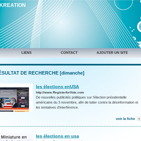
IKREATION
LIENS
CONTACT
AJOUTER UN SITE
ÉSULTAT DE RECHERCHE [dimanche]
les élections enUSA
http://www.RegisterforVote.com
De nouvelles publicités politiques sur l’élection présidentielle
américaine du 3 novembre, afin de lutter contre la désinformation et
les tentatives d’interférence.
voir la fiche
les élections en usa