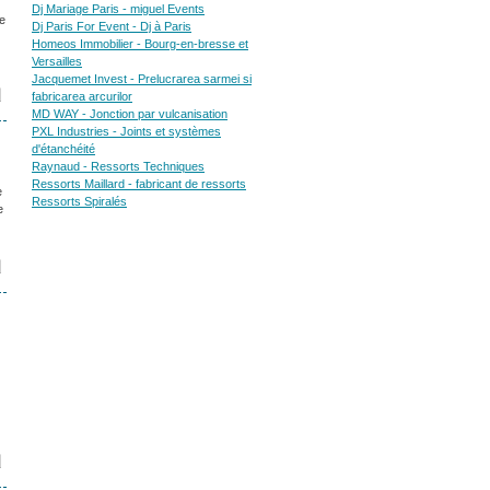
Dj Mariage Paris - miguel Events
e
Dj Paris For Event - Dj à Paris
Homeos Immobilier - Bourg-en-bresse et
Versailles
Jacquemet Invest - Prelucrarea sarmei si
fabricarea arcurilor
MD WAY - Jonction par vulcanisation
PXL Industries - Joints et systèmes
d'étanchéité
Raynaud - Ressorts Techniques
Ressorts Maillard - fabricant de ressorts
e
Ressorts Spiralés
e