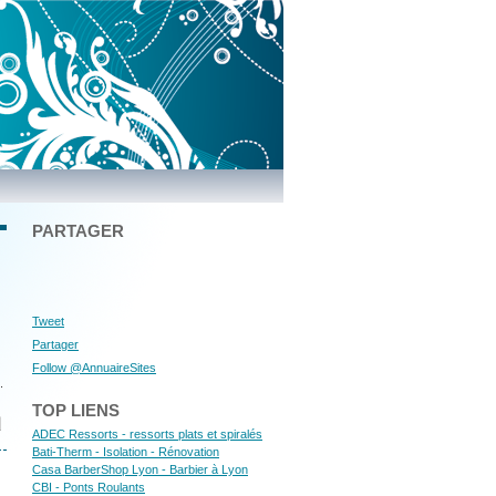
PARTAGER
Tweet
Partager
Follow @AnnuaireSites
.
TOP LIENS
ADEC Ressorts - ressorts plats et spiralés
Bati-Therm - Isolation - Rénovation
Casa BarberShop Lyon - Barbier à Lyon
CBI - Ponts Roulants