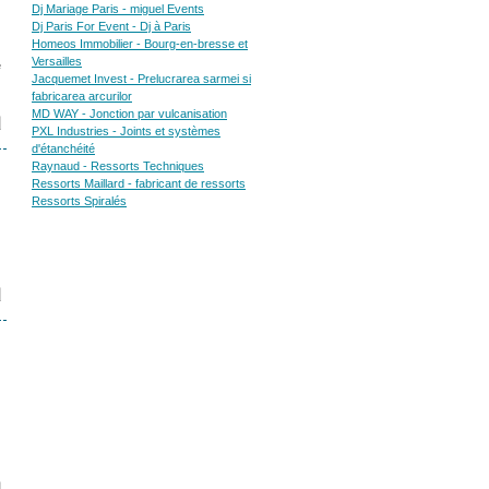
Dj Mariage Paris - miguel Events
Dj Paris For Event - Dj à Paris
Homeos Immobilier - Bourg-en-bresse et
Versailles
e
Jacquemet Invest - Prelucrarea sarmei si
fabricarea arcurilor
MD WAY - Jonction par vulcanisation
PXL Industries - Joints et systèmes
d'étanchéité
Raynaud - Ressorts Techniques
Ressorts Maillard - fabricant de ressorts
Ressorts Spiralés