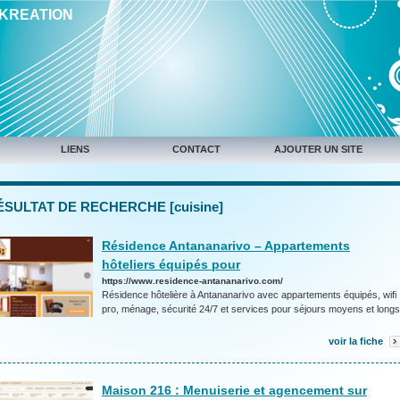
IKREATION
LIENS
CONTACT
AJOUTER UN SITE
ÉSULTAT DE RECHERCHE [cuisine]
Résidence Antananarivo – Appartements
hôteliers équipés pour
https://www.residence-antananarivo.com/
Résidence hôtelière à Antananarivo avec appartements équipés, wifi
pro, ménage, sécurité 24/7 et services pour séjours moyens et longs
voir la fiche
Maison 216 : Menuiserie et agencement sur