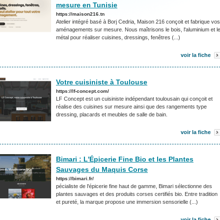
mesure en Tunisie
https://maison216.tn
Atelier intégré basé à Borj Cedria, Maison 216 conçoit et fabrique vos
aménagements sur mesure. Nous maîtrisons le bois, l'aluminium et l
métal pour réaliser cuisines, dressings, fenêtres (...)
voir la fiche
Votre cuisiniste à Toulouse
https://lf-concept.com/
LF Concept est un cuisiniste indépendant toulousain qui conçoit et
réalise des cuisines sur mesure ainsi que des rangements type
dressing, placards et meubles de salle de bain.
voir la fiche
Bimari : L'Épicerie Fine Bio et les Plantes
Sauvages du Maquis Corse
https://bimari.fr/
pécialiste de l'épicerie fine haut de gamme, Bimari sélectionne des
plantes sauvages et des produits corses certifiés bio. Entre tradition
et pureté, la marque propose une immersion sensorielle (...)
voir la fiche