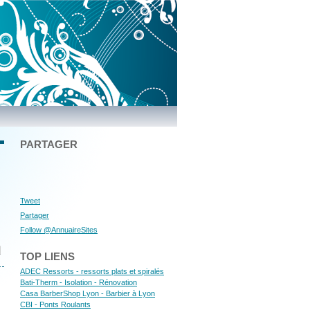
PARTAGER
Tweet
Partager
Follow @AnnuaireSites
TOP LIENS
ADEC Ressorts - ressorts plats et spiralés
Bati-Therm - Isolation - Rénovation
Casa BarberShop Lyon - Barbier à Lyon
CBI - Ponts Roulants