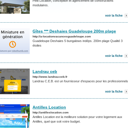
Petit Location, conception et agencement de constructions
modulaires.
voir la fiche
Gîtes *** Deshaies Guadeloupe 200m plage
http://a-locationvacancesguadeloupe.com
Guadeloupe Deshaies 5 bungalows indéps. 200m plage Qualité 3
étoiles
voir la fiche
Landrau ceb
http://www.landrau-ceb.fr
Landrau C.E.B. est un fournisseur d'espaces pour les professionnels
voir la fiche
Antilles Location
http://antilleslocation.com
Antilles Location est la meilleure solution pour votre logement aux
Antilles, quel que soit votre budget.