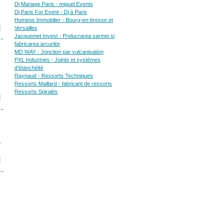
Dj Mariage Paris - miguel Events
Dj Paris For Event - Dj à Paris
Homeos Immobilier - Bourg-en-bresse et
Versailles
Jacquemet Invest - Prelucrarea sarmei si
fabricarea arcurilor
MD WAY - Jonction par vulcanisation
PXL Industries - Joints et systèmes
d'étanchéité
Raynaud - Ressorts Techniques
Ressorts Maillard - fabricant de ressorts
Ressorts Spiralés
.