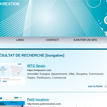
IKREATION
LIENS
CONTACT
AJOUTER UN SITE
ÉSULTAT DE RECHERCHE [bungalow]
WTG Spain
https://wtgspain.com
Immobilier Espagne: Appartements, Villas, Bungalow, Townhouses,
Duplex, Penthouses, Commercial
voir la fiche
Petit location
http://www.petit-location.com