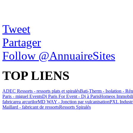
Tweet
Partager
Follow @AnnuaireSites
TOP LIENS
ADEC Ressorts - ressorts plats et spiralés
Bati-Therm - Isolation - Ré
Paris - miguel Events
Dj Paris For Event - Dj à Paris
Homeos Immobilier
fabricarea arcurilor
MD WAY - Jonction par vulcanisation
PXL Industri
Maillard - fabricant de ressorts
Ressorts Spiralés