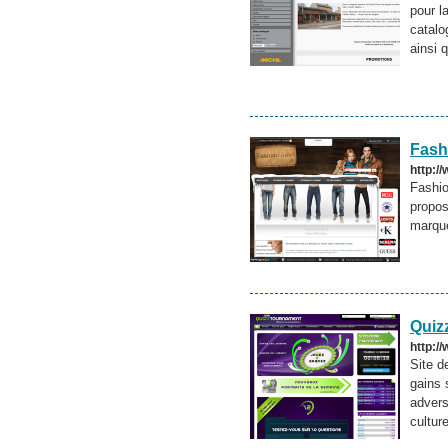
pour l
catalo
ainsi 
Fash
http:/
Fashio
propos
marqu
Quiz
http:/
Site d
gains 
advers
cultur