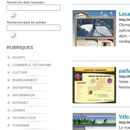
Recherche dans l'annuaire :
Loca
http:/
Recherche dans les articles :
Olympi
spécia
alpin,
nordiq
RUBRIQUES
ACHATS
COMMERCE / ÉCONOMIE
parf
CULTURE
http:/
ENSEIGNEMENT
Vente 
femm
ENTREPRISE
INFORMATION
INTERNET
LOISIRS
Vélo
TECHNOLOGIE
http:/
TOURISME
Le mag