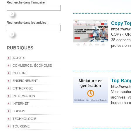
Recherche dans l'annuaire :
Copy To
Recherche dans les articles :
https://ww
COPY-TOP, l
38 agences 
professionn
RUBRIQUES
ACHATS
COMMERCE / ÉCONOMIE
CULTURE
Top Ran
ENSEIGNEMENT
http://www
ENTREPRISE
Vous souhai
INFORMATION
archives, v
bureau ou u
INTERNET
LOISIRS
TECHNOLOGIE
TOURISME