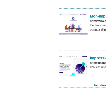
Mon-impr
http://www.
L’entrepris
travaux d’i
Impressi
http://ipn.m
IPN est un
lien di