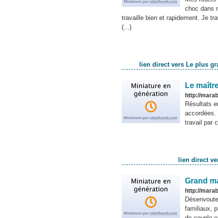
choc dans m
travaille bien et rapidement. Je tr
(...)
lien direct vers Le plus g
Le maîtr
http://mar
Résultats e
accordées.
travail par
lien direct 
Grand m
http://mara
Désenvoute
familiaux, 
de couple e