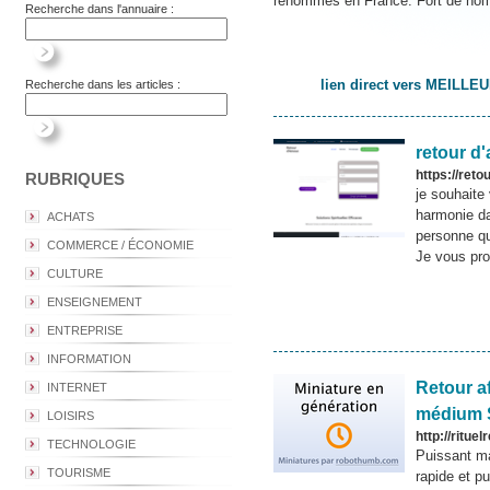
renommés en France. Fort de nomb
Recherche dans l'annuaire :
lien direct vers MEI
Recherche dans les articles :
retour d
https://ret
RUBRIQUES
je souhaite 
harmonie da
ACHATS
personne qu
COMMERCE / ÉCONOMIE
Je vous pro
CULTURE
ENSEIGNEMENT
ENTREPRISE
INFORMATION
Retour af
INTERNET
médium 
LOISIRS
http://ritue
TECHNOLOGIE
Puissant mar
TOURISME
rapide et pu