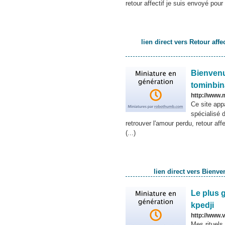
retour affectif je suis envoyé pour
lien direct vers Retour aff
Bienvenu
tominbin
http://www
Ce site app
spécialisé 
retrouver l'amour perdu, retour aff
(...)
lien direct vers Bienv
Le plus 
kpedji
http://www
Mes rituels 